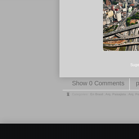
Suger
Show 0 Comments
Categories:
En Brasil
,
Arq. Paisajista
,
Arq. Po