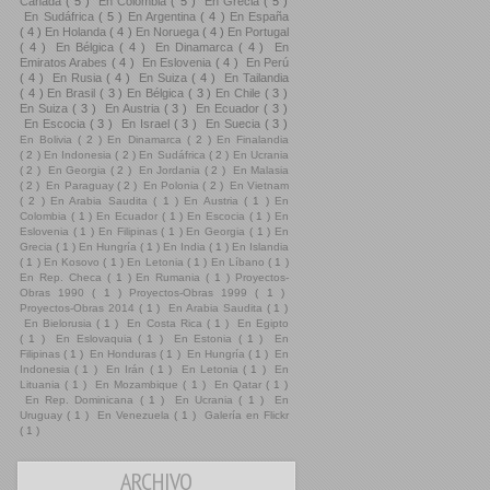
Canadá
( 5 )
En Colombia
( 5 )
En Grecia
( 5 )
En Sudáfrica
( 5 )
En Argentina
( 4 )
En España
( 4 )
En Holanda
( 4 )
En Noruega
( 4 )
En Portugal
( 4 )
En Bélgica
( 4 )
En Dinamarca
( 4 )
En
Emiratos Arabes
( 4 )
En Eslovenia
( 4 )
En Perú
( 4 )
En Rusia
( 4 )
En Suiza
( 4 )
En Tailandia
( 4 )
En Brasil
( 3 )
En Bélgica
( 3 )
En Chile
( 3 )
En Suiza
( 3 )
En Austria
( 3 )
En Ecuador
( 3 )
En Escocia
( 3 )
En Israel
( 3 )
En Suecia
( 3 )
En Bolivia
( 2 )
En Dinamarca
( 2 )
En Finalandia
( 2 )
En Indonesia
( 2 )
En Sudáfrica
( 2 )
En Ucrania
( 2 )
En Georgia
( 2 )
En Jordania
( 2 )
En Malasia
( 2 )
En Paraguay
( 2 )
En Polonia
( 2 )
En Vietnam
( 2 )
En Arabia Saudita
( 1 )
En Austria
( 1 )
En
Colombia
( 1 )
En Ecuador
( 1 )
En Escocia
( 1 )
En
Eslovenia
( 1 )
En Filipinas
( 1 )
En Georgia
( 1 )
En
Grecia
( 1 )
En Hungría
( 1 )
En India
( 1 )
En Islandia
( 1 )
En Kosovo
( 1 )
En Letonia
( 1 )
En Líbano
( 1 )
En Rep. Checa
( 1 )
En Rumania
( 1 )
Proyectos-
Obras 1990
( 1 )
Proyectos-Obras 1999
( 1 )
Proyectos-Obras 2014
( 1 )
En Arabia Saudita
( 1 )
En Bielorusia
( 1 )
En Costa Rica
( 1 )
En Egipto
( 1 )
En Eslovaquia
( 1 )
En Estonia
( 1 )
En
Filipinas
( 1 )
En Honduras
( 1 )
En Hungría
( 1 )
En
Indonesia
( 1 )
En Irán
( 1 )
En Letonia
( 1 )
En
Lituania
( 1 )
En Mozambique
( 1 )
En Qatar
( 1 )
En Rep. Dominicana
( 1 )
En Ucrania
( 1 )
En
Uruguay
( 1 )
En Venezuela
( 1 )
Galería en Flickr
( 1 )
ARCHIVO