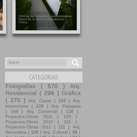
Click en las imágenes para ampliarlas
Datos de la obra en Arquitectura
Crítica
CATEGORIAS
Fotografías
( 570 )
Arq.
Residencial
( 299 )
Gráfica
( 270 )
Arq. Casas
( 243 )
Arq.
Interiorismo
( 229 )
Arq. Paisajista
( 144 )
Arq. Comercial
( 128 )
Proyectos-Obras 2011
( 123 )
Proyectos-Obras 2010
( 115 )
Proyectos-Obras 2012
( 111 )
Arq.
Recreativa
( 109 )
Arq. Cultural
( 88 )