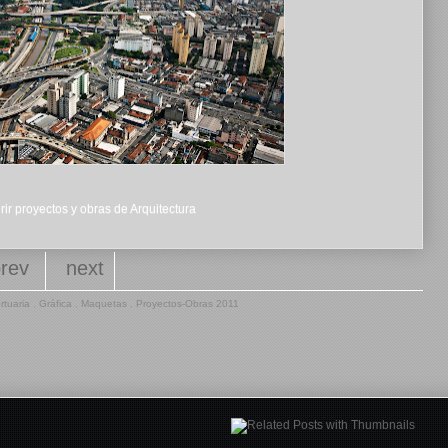
ir proyectos y obras de Arquitectura
prev
next
rtuaria
,
Gráfica
,
Maquetas
,
Proyectos-Obras 2011