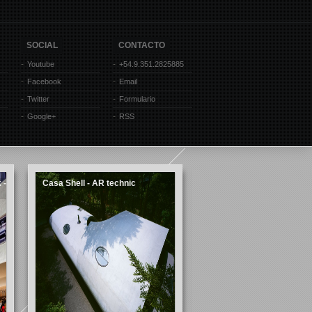
SOCIAL
CONTACTO
Youtube
+54.9.351.2825885
Facebook
Email
Twitter
Formulario
Google+
RSS
 -
Casa Shell - AR technic
Casa Orquídea - Remy
Arquitectos