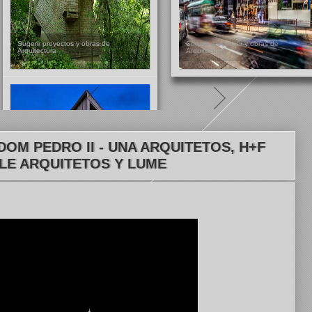
Sugerir proyectos y obras de
Sugerir proyectos y obras de
Sugerir proyectos y obras de
Arquitectura
Arquitectura
Arquitectura
OM PEDRO II - UNA ARQUITETOS, H+F
LE ARQUITETOS Y LUME