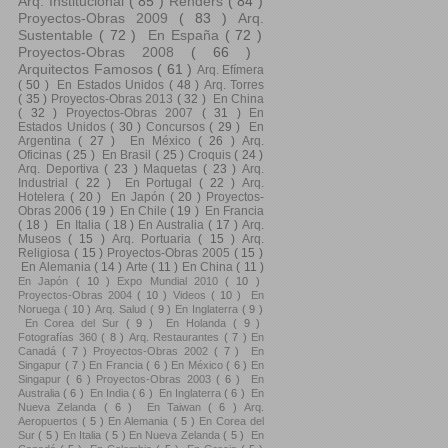
Arq. Institucional
( 85 )
Renders
( 84 )
Proyectos-Obras 2009
( 83 )
Arq.
Sustentable
( 72 )
En España
( 72 )
Proyectos-Obras 2008
( 66 )
Arquitectos Famosos
( 61 )
Arq. Efímera
( 50 )
En Estados Unidos
( 48 )
Arq. Torres
( 35 )
Proyectos-Obras 2013
( 32 )
En China
( 32 )
Proyectos-Obras 2007
( 31 )
En
Estados Unidos
( 30 )
Concursos
( 29 )
En
Argentina
( 27 )
En México
( 26 )
Arq.
Oficinas
( 25 )
En Brasil
( 25 )
Croquis
( 24 )
Arq. Deportiva
( 23 )
Maquetas
( 23 )
Arq.
Industrial
( 22 )
En Portugal
( 22 )
Arq.
Hotelera
( 20 )
En Japón
( 20 )
Proyectos-
Obras 2006
( 19 )
En Chile
( 19 )
En Francia
( 18 )
En Italia
( 18 )
En Australia
( 17 )
Arq.
Museos
( 15 )
Arq. Portuaria
( 15 )
Arq.
Religiosa
( 15 )
Proyectos-Obras 2005
( 15 )
En Alemania
( 14 )
Arte
( 11 )
En China
( 11 )
En Japón
( 10 )
Expo Mundial 2010
( 10 )
Proyectos-Obras 2004
( 10 )
Videos
( 10 )
En
Noruega
( 10 )
Arq. Salud
( 9 )
En Inglaterra
( 9 )
En Corea del Sur
( 9 )
En Holanda
( 9 )
Fotografías 360
( 8 )
Arq. Restaurantes
( 7 )
En
Canadá
( 7 )
Proyectos-Obras 2002
( 7 )
En
Singapur
( 7 )
En Francia
( 6 )
En México
( 6 )
En
Singapur
( 6 )
Proyectos-Obras 2003
( 6 )
En
Australia
( 6 )
En India
( 6 )
En Inglaterra
( 6 )
En
Nueva Zelanda
( 6 )
En Taiwan
( 6 )
Arq.
Aeropuertos
( 5 )
En Alemania
( 5 )
En Corea del
Sur
( 5 )
En Italia
( 5 )
En Nueva Zelanda
( 5 )
En