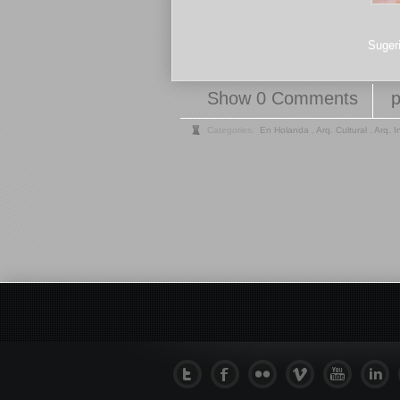
Sugeri
Show 0 Comments
Categories:
En Holanda
,
Arq. Cultural
,
Arq. I