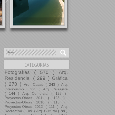
Click en las imágenes para ampl
Datos de la obra en Arquitectu
Crítica
CATEGORIAS
Fotografías
( 570 )
Arq.
Residencial
( 299 )
Gráfica
( 270 )
Arq. Casas
( 243 )
Arq.
Interiorismo
( 229 )
Arq. Paisajista
( 144 )
Arq. Comercial
( 128 )
Proyectos-Obras 2011
( 123 )
Proyectos-Obras 2010
( 115 )
Proyectos-Obras 2012
( 111 )
Arq.
Recreativa
( 109 )
Arq. Cultural
( 88 )