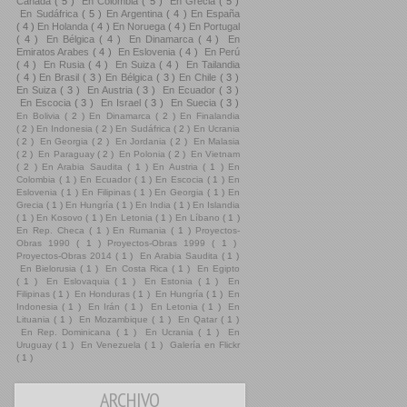
Canadá
( 5 )
En Colombia
( 5 )
En Grecia
( 5 )
En Sudáfrica
( 5 )
En Argentina
( 4 )
En España
( 4 )
En Holanda
( 4 )
En Noruega
( 4 )
En Portugal
( 4 )
En Bélgica
( 4 )
En Dinamarca
( 4 )
En
Emiratos Arabes
( 4 )
En Eslovenia
( 4 )
En Perú
( 4 )
En Rusia
( 4 )
En Suiza
( 4 )
En Tailandia
( 4 )
En Brasil
( 3 )
En Bélgica
( 3 )
En Chile
( 3 )
En Suiza
( 3 )
En Austria
( 3 )
En Ecuador
( 3 )
En Escocia
( 3 )
En Israel
( 3 )
En Suecia
( 3 )
En Bolivia
( 2 )
En Dinamarca
( 2 )
En Finalandia
( 2 )
En Indonesia
( 2 )
En Sudáfrica
( 2 )
En Ucrania
( 2 )
En Georgia
( 2 )
En Jordania
( 2 )
En Malasia
( 2 )
En Paraguay
( 2 )
En Polonia
( 2 )
En Vietnam
( 2 )
En Arabia Saudita
( 1 )
En Austria
( 1 )
En
Colombia
( 1 )
En Ecuador
( 1 )
En Escocia
( 1 )
En
Eslovenia
( 1 )
En Filipinas
( 1 )
En Georgia
( 1 )
En
Grecia
( 1 )
En Hungría
( 1 )
En India
( 1 )
En Islandia
( 1 )
En Kosovo
( 1 )
En Letonia
( 1 )
En Líbano
( 1 )
En Rep. Checa
( 1 )
En Rumania
( 1 )
Proyectos-
Obras 1990
( 1 )
Proyectos-Obras 1999
( 1 )
Proyectos-Obras 2014
( 1 )
En Arabia Saudita
( 1 )
En Bielorusia
( 1 )
En Costa Rica
( 1 )
En Egipto
( 1 )
En Eslovaquia
( 1 )
En Estonia
( 1 )
En
Filipinas
( 1 )
En Honduras
( 1 )
En Hungría
( 1 )
En
Indonesia
( 1 )
En Irán
( 1 )
En Letonia
( 1 )
En
Lituania
( 1 )
En Mozambique
( 1 )
En Qatar
( 1 )
En Rep. Dominicana
( 1 )
En Ucrania
( 1 )
En
Uruguay
( 1 )
En Venezuela
( 1 )
Galería en Flickr
( 1 )
ARCHIVO