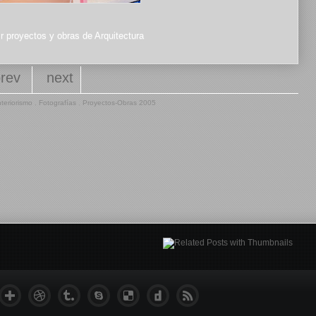
r proyectos y obras de Arquitectura
prev
next
nteriorismo
,
Fotografías
,
Proyectos-Obras 2005