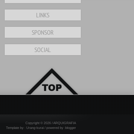
LINKS
SPONSOR
SOCIAL
Copyright ©
2026 /
ARQUIGRAFIA
Template by :
Urang-kurai
/ powered by :blogger