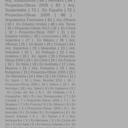
Arq. Institucional
( 85 )
Renders
( 84 )
Proyectos-Obras 2009
( 83 )
Arq.
Sustentable
( 72 )
En España
( 72 )
Proyectos-Obras 2008
( 66 )
Arquitectos Famosos
( 61 )
Arq. Efímera
( 50 )
En Estados Unidos
( 48 )
Arq. Torres
( 35 )
Proyectos-Obras 2013
( 32 )
En China
( 32 )
Proyectos-Obras 2007
( 31 )
En
Estados Unidos
( 30 )
Concursos
( 29 )
En
Argentina
( 27 )
En México
( 26 )
Arq.
Oficinas
( 25 )
En Brasil
( 25 )
Croquis
( 24 )
Arq. Deportiva
( 23 )
Maquetas
( 23 )
Arq.
Industrial
( 22 )
En Portugal
( 22 )
Arq.
Hotelera
( 20 )
En Japón
( 20 )
Proyectos-
Obras 2006
( 19 )
En Chile
( 19 )
En Francia
( 18 )
En Italia
( 18 )
En Australia
( 17 )
Arq.
Museos
( 15 )
Arq. Portuaria
( 15 )
Arq.
Religiosa
( 15 )
Proyectos-Obras 2005
( 15 )
En Alemania
( 14 )
Arte
( 11 )
En China
( 11 )
En Japón
( 10 )
Expo Mundial 2010
( 10 )
Proyectos-Obras 2004
( 10 )
Videos
( 10 )
En
Noruega
( 10 )
Arq. Salud
( 9 )
En Inglaterra
( 9 )
En Corea del Sur
( 9 )
En Holanda
( 9 )
Fotografías 360
( 8 )
Arq. Restaurantes
( 7 )
En
Canadá
( 7 )
Proyectos-Obras 2002
( 7 )
En
Singapur
( 7 )
En Francia
( 6 )
En México
( 6 )
En
Singapur
( 6 )
Proyectos-Obras 2003
( 6 )
En
Australia
( 6 )
En India
( 6 )
En Inglaterra
( 6 )
En
Nueva Zelanda
( 6 )
En Taiwan
( 6 )
Arq.
Aeropuertos
( 5 )
En Alemania
( 5 )
En Corea del
Sur
( 5 )
En Italia
( 5 )
En Nueva Zelanda
( 5 )
En