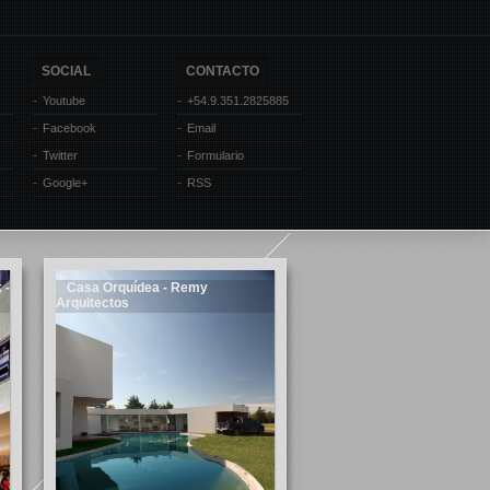
SOCIAL
CONTACTO
Youtube
+54.9.351.2825885
Facebook
Email
Twitter
Formulario
Google+
RSS
 -
Casa Orquídea - Remy
Casa Shell - AR technic
Arquitectos